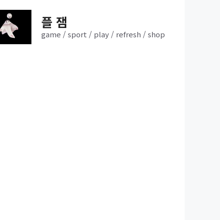
플 잼
game / sport / play / refresh / shop