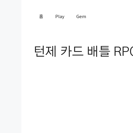
컨
텐
홈
Play
Gem
츠
로
건
너
턴제 카드 배틀 RP
뛰
기