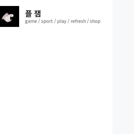
플 잼
game / sport / play / refresh / shop