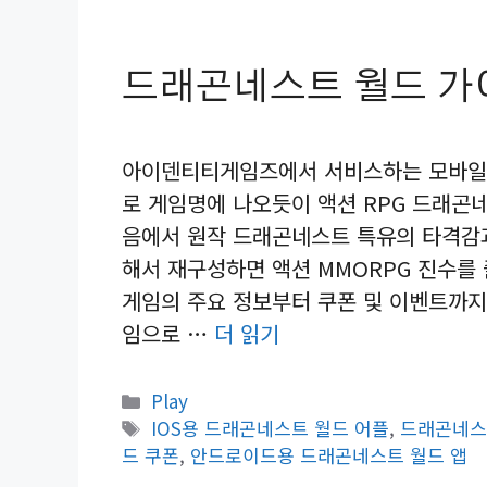
드래곤네스트 월드 가이
아이덴티티게임즈에서 서비스하는 모바일 
로 게임명에 나오듯이 액션 RPG 드래곤
음에서 원작 드래곤네스트 특유의 타격감과
해서 재구성하면 액션 MMORPG 진수를
게임의 주요 정보부터 쿠폰 및 이벤트까지
임으로 …
더 읽기
카
Play
테
태
IOS용 드래곤네스트 월드 어플
,
드래곤네스
고
그
드 쿠폰
,
안드로이드용 드래곤네스트 월드 앱
리