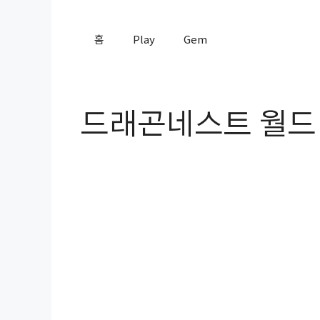
컨
텐
홈
Play
Gem
츠
로
건
너
드래곤네스트 월드
뛰
기