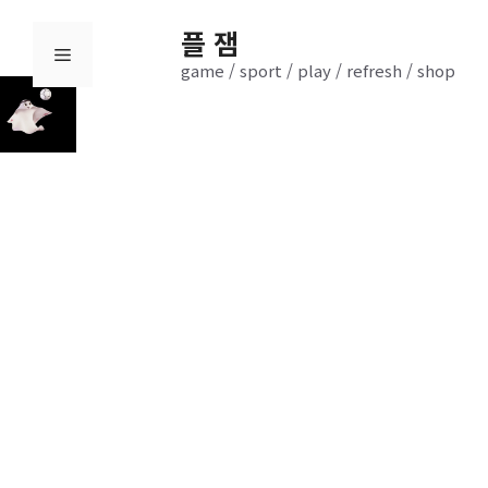
컨
플 잼
텐
메
game / sport / play / refresh / shop
츠
로
뉴
건
너
뛰
기