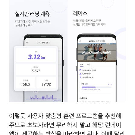
상(6일 반복), 매일 30분
달리기(매일 반복), 매일
즐겁게 걷기(매일 반복),
자유 달리기, 하이킹(등
산), 트레일 러닝, LSD 트
레이닝, 대회 준비를 위한
맞춤형 러닝 플랜, 나의 한
계를 가늠해 보는 챌린지
플랜, 초등학교, 중.고등학
교, 경찰 공무원, 군인들의
체력시험 준비 플랜인 체력
시험 도전, 실내에서 진행
할 수 있는 계단 오르기 도
이렇듯 사용자 맞춤형 훈련 프로그램을 추천해
전 운동 플랜을 제공합니
주므로 초보자라면 무리하지 말고 해당 런데이
다.
앱이 제공하는 방식을 따라하면 된다. 이때 달리