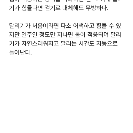
기가 힘들다면 걷기로 대체해도 무방하다.
개인 맞춤형 러닝 플랜
5K, 10K, HALF 코스 완
달리기가 처음이라면 다소 어색하고 힘들 수 있
주를 위한 4주 ~ 32주까지
지만 일주일 정도만 지나면 몸이 적응되며 달리
나의 러닝 실력을 AI가 분
기가 자연스러워지고 달리는 시간도 자동으로
석하여 나에게 적합한 훈련
늘어난다.
코 맞춤형 훈련 플랜을 제
공합니다.
계단 오르기 도전
전 세계 랜드 마크의 빌딩
을 정복 할 수 있는 계단 오
르기 훈련 프로그램을 제공
합니다.